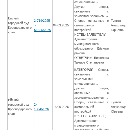
отношениями →
Другие споры,
связанные с
землепользованием →
Ейский
2-719/2025
Споры, связанные с
Тунгел
городской суд
~
04.03.2025
самовольной
Александр
Краснодарского
М-326/2025
постройкой
Юрьевич
края
ИСТЕЦ(ЗАЯВИТЕЛЬ):
Администрация
муниципального
образования Ейского
района
ОТВЕТЧИК: Бирюлина
Тамара Степановна
КАТЕГОРИЯ:
Споры,
связанные с
земельными
отношениями →
Другие споры,
связанные с
землепользованием →
Ейский
Споры, связанные с
Тунгел
городской суд
2-
13.05.2026
самовольной
Александр
Краснодарского
1084/2026
постройкой
Юрьевич
края
ИСТЕЦ(ЗАЯВИТЕЛЬ):
Администрация
муниципального